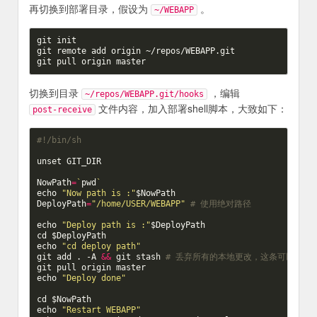
再切换到部署目录，假设为
。
~/WEBAPP
git init

git remote add origin ~/repos/WEBAPP.git

切换到目录
，编辑
~/repos/WEBAPP.git/hooks
文件内容，加入部署shell脚本，大致如下：
post-receive
#!/bin/sh
unset
 GIT_DIR

NowPath
=
`
pwd
`
echo
"Now path is :"
$NowPath
DeployPath
=
"/home/USER/WEBAPP"
# 使用绝对路径
echo
"Deploy path is :"
$DeployPath
cd
$DeployPath
echo
"cd deploy path"
git add . -A 
&&
 git stash 
# 丢弃所有的本地更改，这条可以看情
echo
"Deploy done"
cd
$NowPath
echo
"Restart WEBAPP"