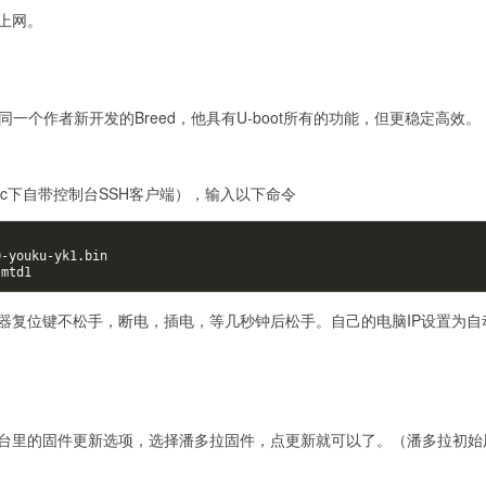
上网。
同一个作者新开发的Breed，他具有U-boot所有的功能，但更稳定高效。
x和mac下自带控制台SSH客户端），输入以下命令
-youku-yk1.bin 

器复位键不松手，断电，插电，等几秒钟后松手。自己的电脑IP设置为自
选择恢复控制台里的固件更新选项，选择潘多拉固件，点更新就可以了。（潘多拉初