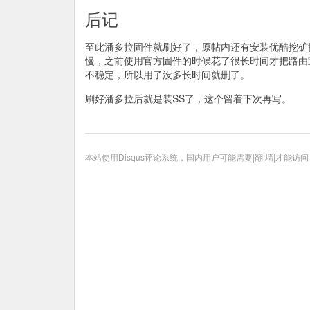
后记
至此潘多拉固件就刷好了，原帖内还有安装优酷挖矿
慢，之前使用官方固件的时候花了很长时间才把路由
不稳定，所以用了没多长时间就删了。
刷好潘多拉后就是装SS了，这个留着下次再写。
本站使用Disqus评论系统，国内用户可能需要|翻|墙|才能访问