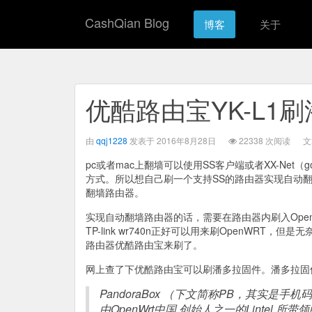
CashQian Blog
博客
关于
优酷路由宝YK-L1
由
qqj1228
发表于 2016年8月28日
22338 次阅读
文
pc或者mac上翻墙可以使用SS客户端或者XX-Net
方式。所以想自己刷一个支持SS的路由器实现自动翻
翻墙路由器。
实现自动翻墙路由器的话，需要在路由器内刷入Open
TP-link wr740n正好可以用来刷OpenWRT
路由器优酷路由宝来刷了。
网上查了下优酷路由宝可以刷潘多拉固件。潘多拉固
PandoraBox （下文简称PB，其实是手机
由OpenWrt中国 创始人之一的Lintel 