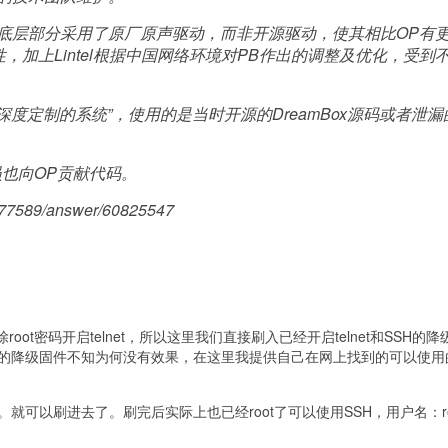
统底层部分采用了原厂原声驱动，而非开源驱动，使其相比OP有
，加上Lintel根据中国网络环境对PB作出的调整及优化，受到
度定制的系统”，使用的是当时开源的DreamBox源码或者泄漏
员也向OP贡献代码。
277589/answer/60825547
ot密码开启telnet，所以这里我们直接刷入已经开启telnet和SSH的降
的降级固件不知为何没有效果，在这里我提供自己在网上找到的可以使用
可以刷进去了。刷完后实际上也已经root了可以使用SSH，用户名：ro