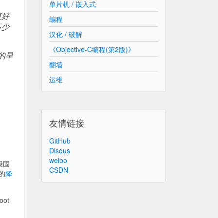
单片机 / 嵌入式
更好
编程
不少
汉化 / 破解
《Objective-C编程(第2版)》
的早
翻墙
运维
友情链接
GitHub
Disqus
weibo
级固
CSDN
的
降
ot