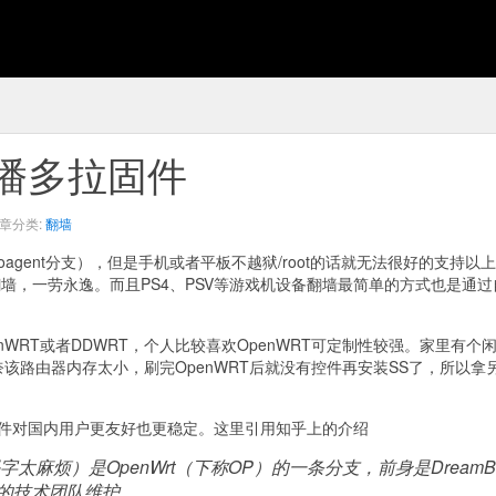
刷潘多拉固件
章分类:
翻墙
（goagent分支），但是手机或者平板不越狱/root的话就无法很好的支持以
墙，一劳永逸。而且PS4、PSV等游戏机设备翻墙最简单的方式也是通过
WRT或者DDWRT，个人比较喜欢OpenWRT可定制性较强。家里有个
，但是无奈该路由器内存太小，刷完OpenWRT后就没有控件再安装SS了，所以拿
件对国内用户更友好也更稳定。这里引用知乎上的介绍
码字太麻烦）是OpenWrt（下称OP）的一条分支，前身是DreamB
所带领的技术团队维护。