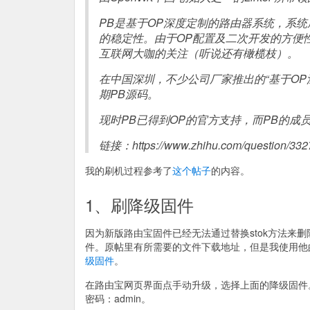
PB是基于OP深度定制的路由器系统，系
的稳定性。由于OP配置及二次开发的方便性
互联网大咖的关注（听说还有橄榄枝）。
在中国深圳，不少公司厂家推出的“基于OP深
期PB源码。
现时PB已得到OP的官方支持，而PB的成
链接：https://www.zhihu.com/question/33
我的刷机过程参考了
这个帖子
的内容。
1、刷降级固件
因为新版路由宝固件已经无法通过替换stok方法来删除ro
件。原帖里有所需要的文件下载地址，但是我使用他
级固件
。
在路由宝网页界面点手动升级，选择上面的降级固件。就
密码：admin。